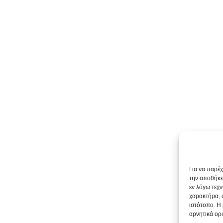
Για να παρέ
την αποθήκε
εν λόγω τεχ
χαρακτήρα, 
ιστότοπο. Η
αρνητικά ορι