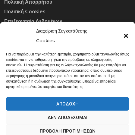
Πολιτική Απορρήτου
Πολιτική Cookies
Επεξεργασία Δεδομένων
Διαχείριση Συγκατάθεσης
ΣΤΟΙΧΕΊΑ ΕΠΙΚΟΙΝΩΝΊΑΣ
Cookies
Για να παρέχουμε την καλύτερη εμπειρία, χρησιμοποιούμε τεχνολογίες όπως
info@gowithraw.gr
cookies για την αποθήκευση ή/και την πρόσβαση σε πληροφορίες
συσκευών. Η συγκατάθεση για τις εν λόγω τεχνολογίες θα μας επιτρέψει να
24310 35062
επεξεργαστούμε δεδομένα προσωπικού χαρακτήρα, όπως συμπεριφορά
περιήγησης ή μοναδικά αναγνωριστικά σε αυτόν τον ιστότοπο. Η μη
Δευ. - Παρ. 08:00 - 20:00
συγκατάθεση ή η ανάκληση της συγκατάθεσης, μπορεί να επηρεάσει
αρνητικά ορισμένες λειτουργίες και δυνατότητες.
ΑΠΟΔΟΧΉ
ΔΕΝ ΑΠΟΔΈΧΟΜΑΙ
gowithraw.gr © 2020 | Powered by
Datech
ΠΡΟΒΟΛΉ ΠΡΟΤΙΜΉΣΕΩΝ