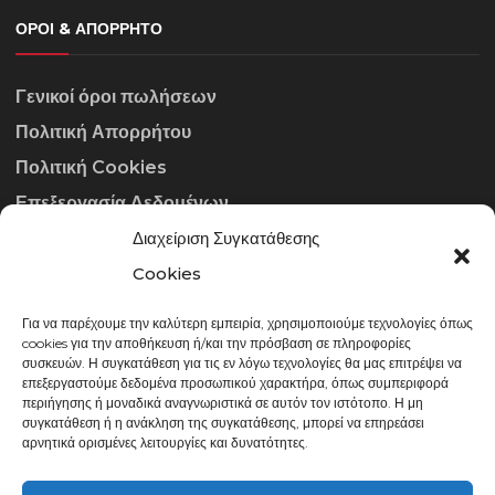
ΌΡΟΙ & ΑΠΌΡΡΗΤΟ
Γενικοί όροι πωλήσεων
Πολιτική Απορρήτου
Πολιτική Cookies
Επεξεργασία Δεδομένων
Διαχείριση Συγκατάθεσης
ΣΤΟΙΧΕΊΑ ΕΠΙΚΟΙΝΩΝΊΑΣ
Cookies
Για να παρέχουμε την καλύτερη εμπειρία, χρησιμοποιούμε τεχνολογίες όπως
info@gowithraw.gr
cookies για την αποθήκευση ή/και την πρόσβαση σε πληροφορίες
συσκευών. Η συγκατάθεση για τις εν λόγω τεχνολογίες θα μας επιτρέψει να
24310 35062
επεξεργαστούμε δεδομένα προσωπικού χαρακτήρα, όπως συμπεριφορά
περιήγησης ή μοναδικά αναγνωριστικά σε αυτόν τον ιστότοπο. Η μη
Δευ. - Παρ. 08:00 - 20:00
συγκατάθεση ή η ανάκληση της συγκατάθεσης, μπορεί να επηρεάσει
αρνητικά ορισμένες λειτουργίες και δυνατότητες.