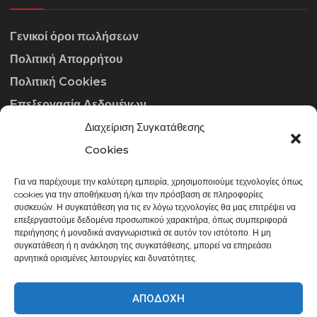
Γενικοί όροι πωλήσεων
Πολιτική Απορρήτου
Πολιτική Cookies
Επεξεργασία Δεδομένων
Διαχείριση Συγκατάθεσης
ΣΤΟΙΧΕΊΑ ΕΠΙΚΟΙΝΩΝΊΑΣ
Cookies
Για να παρέχουμε την καλύτερη εμπειρία, χρησιμοποιούμε τεχνολογίες όπως
info@gowithraw.gr
cookies για την αποθήκευση ή/και την πρόσβαση σε πληροφορίες
συσκευών. Η συγκατάθεση για τις εν λόγω τεχνολογίες θα μας επιτρέψει να
24310 35062
επεξεργαστούμε δεδομένα προσωπικού χαρακτήρα, όπως συμπεριφορά
περιήγησης ή μοναδικά αναγνωριστικά σε αυτόν τον ιστότοπο. Η μη
Δευ. - Παρ. 08:00 - 20:00
συγκατάθεση ή η ανάκληση της συγκατάθεσης, μπορεί να επηρεάσει
αρνητικά ορισμένες λειτουργίες και δυνατότητες.
ΑΠΟΔΟΧΉ