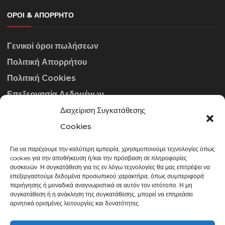
ΌΡΟΙ & ΑΠΌΡΡΗΤΟ
Γενικοί όροι πωλήσεων
Πολιτική Απορρήτου
Πολιτική Cookies
Επεξεργασία Δεδομένων
Διαχείριση Συγκατάθεσης
ΣΤΟΙΧΕΊΑ ΕΠΙΚΟΙΝΩΝΊΑΣ
Cookies
Για να παρέχουμε την καλύτερη εμπειρία, χρησιμοποιούμε τεχνολογίες όπως
info@gowithraw.gr
cookies για την αποθήκευση ή/και την πρόσβαση σε πληροφορίες
συσκευών. Η συγκατάθεση για τις εν λόγω τεχνολογίες θα μας επιτρέψει να
24310 35062
επεξεργαστούμε δεδομένα προσωπικού χαρακτήρα, όπως συμπεριφορά
περιήγησης ή μοναδικά αναγνωριστικά σε αυτόν τον ιστότοπο. Η μη
Δευ. - Παρ. 08:00 - 20:00
συγκατάθεση ή η ανάκληση της συγκατάθεσης, μπορεί να επηρεάσει
αρνητικά ορισμένες λειτουργίες και δυνατότητες.