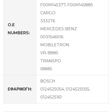
F00M145377, F00M145885
CARGO
333276
O.E
MERCEDES-BENZ
NUMBERS:
0031546106
MOBILETRON
VR-B885
TRANSPO
IB885
BOSCH
EΦΑΡΜΟΓΗ:
0124525054, 0124525055,
0124525161