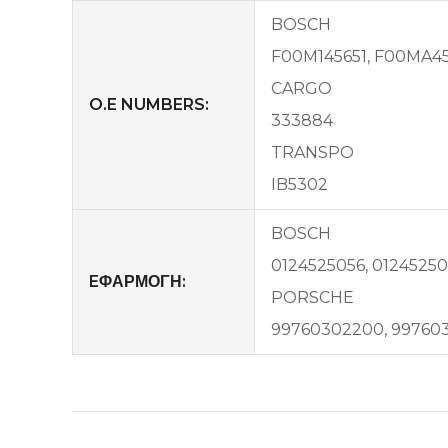
BOSCH
F00M145651, F00MA4
CARGO
O.E NUMBERS:
333884
TRANSPO
IB5302
BOSCH
0124525056, 01245250
EΦΑΡΜΟΓΗ:
PORSCHE
99760302200, 997603