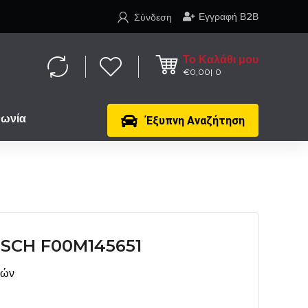
Εγγραφή Β2Β
Σύνδεση
Το Καλάθι μου
€
0,00
0
νωνία
Έξυπνη Αναζήτηση
SCH F00M145651
μών