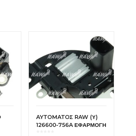
O
AYTOMATOΣ RAW (Υ)
126600-756A ΕΦΑΡΜΟΓΗ
DENSO