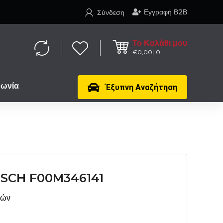
Εγγραφή Β2Β
Σύνδεση
Το Καλάθι μου
€
0,00
0
νωνία
Έξυπνη Αναζήτηση
SCH F00M346141
μών