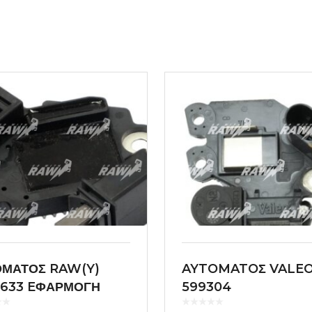
ΟΜΑΤΟΣ RAW(Y)
AYTOMATOΣ VALE
5633 EΦΑΡΜΟΓΗ
599304
EO