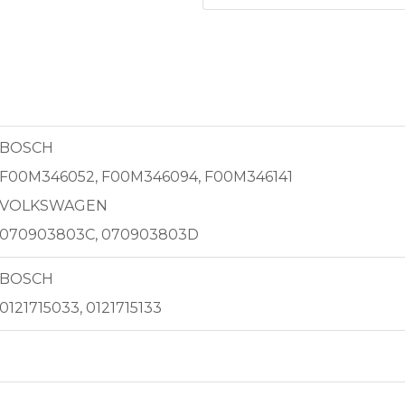
BOSCH
F00M346052, F00M346094, F00M346141
VOLKSWAGEN
070903803C, 070903803D
BOSCH
0121715033, 0121715133