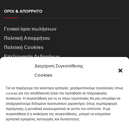
ΌΡΟΙ & ΑΠΌΡΡΗΤΟ
Γενικοί όροι πωλήσεων
Πολιτική Απορρήτου
Πολιτική Cookies
Επεξεργασία Δεδομένων
Διαχείριση Συγκατάθεσης
ΣΤΟΙΧΕΊΑ ΕΠΙΚΟΙΝΩΝΊΑΣ
Cookies
Για να παρέχουμε την καλύτερη εμπειρία, χρησιμοποιούμε τεχνολογίες όπως
info@gowithraw.gr
cookies για την αποθήκευση ή/και την πρόσβαση σε πληροφορίες
συσκευών. Η συγκατάθεση για τις εν λόγω τεχνολογίες θα μας επιτρέψει να
24310 35062
επεξεργαστούμε δεδομένα προσωπικού χαρακτήρα, όπως συμπεριφορά
περιήγησης ή μοναδικά αναγνωριστικά σε αυτόν τον ιστότοπο. Η μη
Δευ. - Παρ. 08:00 - 20:00
συγκατάθεση ή η ανάκληση της συγκατάθεσης, μπορεί να επηρεάσει
αρνητικά ορισμένες λειτουργίες και δυνατότητες.