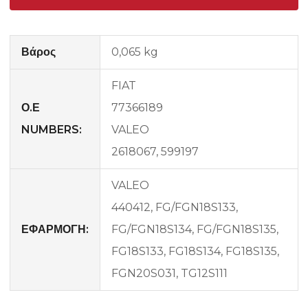
Βάρος
0,065 kg
FIAT
Ο.Ε
77366189
NUMBERS:
VALEO
2618067, 599197
VALEO
440412, FG/FGN18S133,
ΕΦΑΡΜΟΓΗ:
FG/FGN18S134, FG/FGN18S135,
FG18S133, FG18S134, FG18S135,
FGN20S031, TG12S111