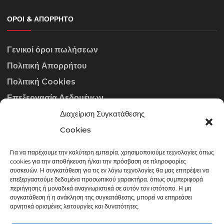
ΌΡΟΙ & ΑΠΌΡΡΗΤΟ
Γενικοί όροι πωλήσεων
Πολιτική Απορρήτου
Πολιτική Cookies
Επεξεργασία Δεδομένων
Διαχείριση Συγκατάθεσης
ΣΤΟΙΧΕΊΑ ΕΠΙΚΟΙΝΩΝΊΑΣ
Cookies
Για να παρέχουμε την καλύτερη εμπειρία, χρησιμοποιούμε τεχνολογίες όπως
info@gowithraw.gr
cookies για την αποθήκευση ή/και την πρόσβαση σε πληροφορίες
συσκευών. Η συγκατάθεση για τις εν λόγω τεχνολογίες θα μας επιτρέψει να
24310 35062
επεξεργαστούμε δεδομένα προσωπικού χαρακτήρα, όπως συμπεριφορά
περιήγησης ή μοναδικά αναγνωριστικά σε αυτόν τον ιστότοπο. Η μη
Δευ. - Παρ. 08:00 - 20:00
συγκατάθεση ή η ανάκληση της συγκατάθεσης, μπορεί να επηρεάσει
αρνητικά ορισμένες λειτουργίες και δυνατότητες.