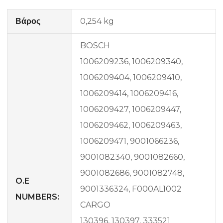
Βάρος
0,254 kg
BOSCH
1006209236, 1006209340,
1006209404, 1006209410,
1006209414, 1006209416,
1006209427, 1006209447,
1006209462, 1006209463,
1006209471, 9001066236,
9001082340, 9001082660,
9001082686, 9001082748,
O.E
9001336324, F000AL1002
NUMBERS:
CARGO
130396, 130397, 333521