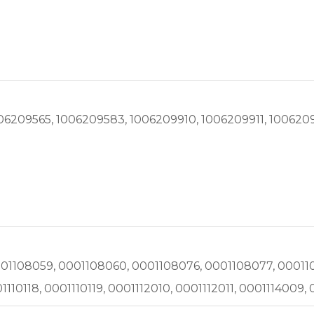
06209565, 1006209583, 1006209910, 1006209911, 100620
01108059, 0001108060, 0001108076, 0001108077, 000110
110118, 0001110119, 0001112010, 0001112011, 0001114009,