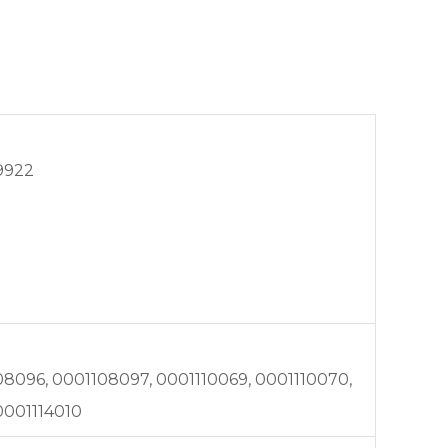
9922
8096, 0001108097, 0001110069, 0001110070,
 0001114010