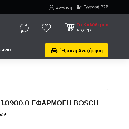
Εγγραφή Β2Β
Σύνδεση
Το Καλάθι μου
€
0,00
0
νωνία
Έξυπνη Αναζήτηση
.01.0900.0 ΕΦΑΡΜΟΓΗ BOSCH
μών