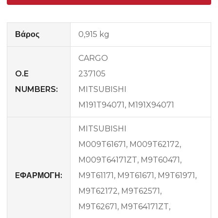
Βάρος
0,915 kg
CARGO
O.E
237105
NUMBERS:
MITSUBISHI
M191T94071, M191X94071
MITSUBISHI
M009T61671, M009T62172,
M009T64171ZT, M9T60471,
EΦΑΡΜΟΓΗ:
M9T61171, M9T61671, M9T61971,
M9T62172, M9T62571,
M9T62671, M9T64171ZT,