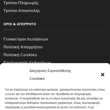
Τρόποι Πληρωμής
Τρόποι Αποστολής
ΌΡΟΙ & ΑΠΌΡΡΗΤΟ
Γενικοί όροι πωλήσεων
Πολιτική Απορρήτου
Πολιτική Cookies
Επεξεργασία Δεδομένων
Διαχείριση Συγκατάθεσης
ΣΤΟΙΧΕΊΑ ΕΠΙΚΟΙΝΩΝΊΑΣ
Cookies
Για να παρέχουμε την καλύτερη εμπειρία, χρησιμοποιούμε τεχνολογίες όπως
info@gowithraw.gr
cookies για την αποθήκευση ή/και την πρόσβαση σε πληροφορίες
συσκευών. Η συγκατάθεση για τις εν λόγω τεχνολογίες θα μας επιτρέψει να
24310 35062
επεξεργαστούμε δεδομένα προσωπικού χαρακτήρα, όπως συμπεριφορά
περιήγησης ή μοναδικά αναγνωριστικά σε αυτόν τον ιστότοπο. Η μη