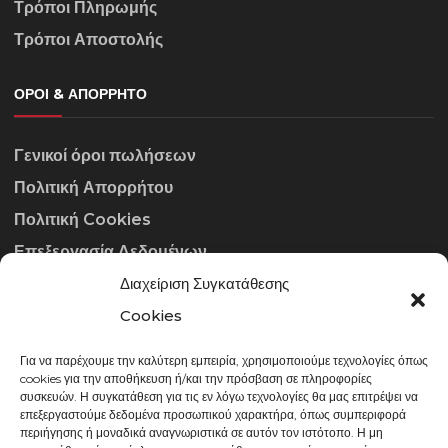
Τρόποι Πληρωμής
Τρόποι Αποστολής
ΌΡΟΙ & ΑΠΌΡΡΗΤΟ
Γενικοί όροι πωλήσεων
Πολιτική Απορρήτου
Πολιτική Cookies
Επεξεργασία Δεδομένων
Διαχείριση Συγκατάθεσης
ΣΤΟΙΧΕΊΑ ΕΠΙΚΟΙΝΩΝΊΑΣ
Cookies
Για να παρέχουμε την καλύτερη εμπειρία, χρησιμοποιούμε τεχνολογίες όπως
info@gowithraw.gr
cookies για την αποθήκευση ή/και την πρόσβαση σε πληροφορίες
συσκευών. Η συγκατάθεση για τις εν λόγω τεχνολογίες θα μας επιτρέψει να
24310 35062
επεξεργαστούμε δεδομένα προσωπικού χαρακτήρα, όπως συμπεριφορά
περιήγησης ή μοναδικά αναγνωριστικά σε αυτόν τον ιστότοπο. Η μη
Δευ. - Παρ. 08:00 - 20:00