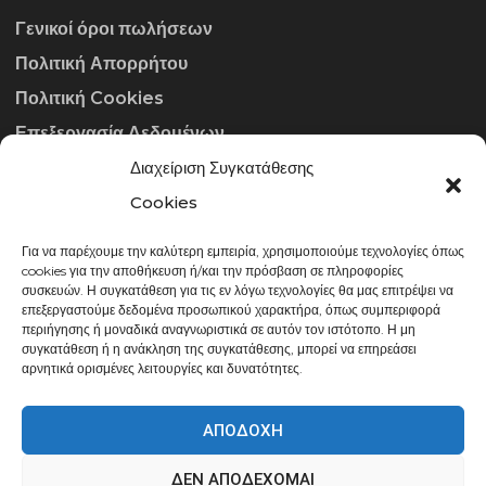
Γενικοί όροι πωλήσεων
Πολιτική Απορρήτου
Πολιτική Cookies
Επεξεργασία Δεδομένων
Διαχείριση Συγκατάθεσης
ΣΤΟΙΧΕΊΑ ΕΠΙΚΟΙΝΩΝΊΑΣ
Cookies
Για να παρέχουμε την καλύτερη εμπειρία, χρησιμοποιούμε τεχνολογίες όπως
info@gowithraw.gr
cookies για την αποθήκευση ή/και την πρόσβαση σε πληροφορίες
συσκευών. Η συγκατάθεση για τις εν λόγω τεχνολογίες θα μας επιτρέψει να
24310 35062
επεξεργαστούμε δεδομένα προσωπικού χαρακτήρα, όπως συμπεριφορά
περιήγησης ή μοναδικά αναγνωριστικά σε αυτόν τον ιστότοπο. Η μη
Δευ. - Παρ. 08:00 - 20:00
συγκατάθεση ή η ανάκληση της συγκατάθεσης, μπορεί να επηρεάσει
αρνητικά ορισμένες λειτουργίες και δυνατότητες.
ΑΠΟΔΟΧΉ
ΔΕΝ ΑΠΟΔΈΧΟΜΑΙ