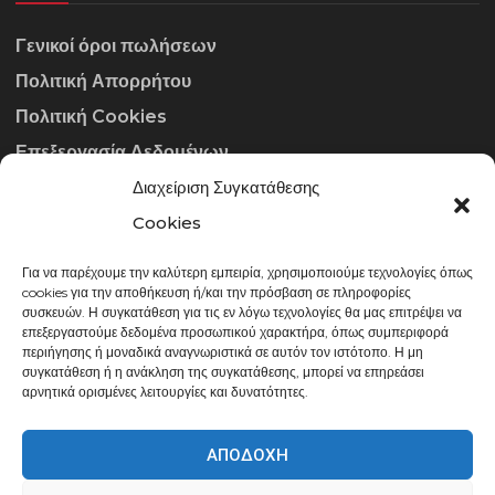
Γενικοί όροι πωλήσεων
Πολιτική Απορρήτου
Πολιτική Cookies
Επεξεργασία Δεδομένων
Διαχείριση Συγκατάθεσης
ΣΤΟΙΧΕΊΑ ΕΠΙΚΟΙΝΩΝΊΑΣ
Cookies
Για να παρέχουμε την καλύτερη εμπειρία, χρησιμοποιούμε τεχνολογίες όπως
info@gowithraw.gr
cookies για την αποθήκευση ή/και την πρόσβαση σε πληροφορίες
συσκευών. Η συγκατάθεση για τις εν λόγω τεχνολογίες θα μας επιτρέψει να
24310 35062
επεξεργαστούμε δεδομένα προσωπικού χαρακτήρα, όπως συμπεριφορά
περιήγησης ή μοναδικά αναγνωριστικά σε αυτόν τον ιστότοπο. Η μη
Δευ. - Παρ. 08:00 - 20:00
συγκατάθεση ή η ανάκληση της συγκατάθεσης, μπορεί να επηρεάσει
αρνητικά ορισμένες λειτουργίες και δυνατότητες.
ΑΠΟΔΟΧΉ