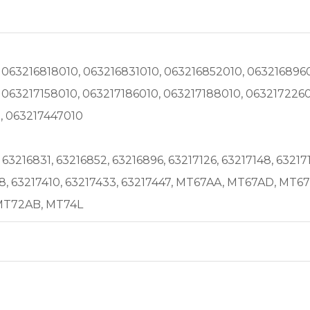
 063216818010, 063216831010, 063216852010, 0632168960
, 063217158010, 063217186010, 063217188010, 063217226
, 063217447010
 63216831, 63216852, 63216896, 63217126, 63217148, 632171
08, 63217410, 63217433, 63217447, MT67AA, MT67AD, M
MT72AB, MT74L