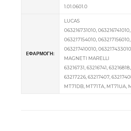
1.01.0601.0
LUCAS
063216731010, 063216741010,
063217154010, 063217156010
063217410010, 063217433010
EΦΑΡΜΟΓΗ:
MAGNETI MARELLI
63216731, 63216741, 63216818,
63217226, 63217407, 632174
MT71DB, MT71TA, MT71UA, 