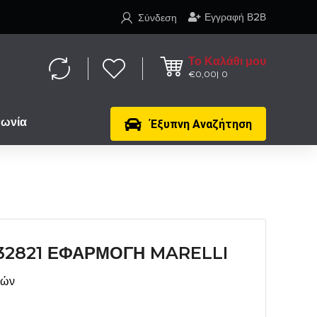
Εγγραφή Β2Β
Σύνδεση
Το Καλάθι μου
€
0,00
0
νωνία
Έξυπνη Αναζήτηση
32821 ΕΦΑΡΜΟΓΗ MARELLI
μών