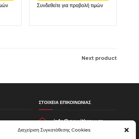
ιμών
Συνδεθείτε για προβολή τιμών
Next product
ΣΤΟΙΧΕΊΑ ΕΠΙΚΟΙΝΩΝΊΑΣ
info@gowithraw.gr
σεων
Διαχείριση Συγκατάθεσης Cookies
ου
24310 35062