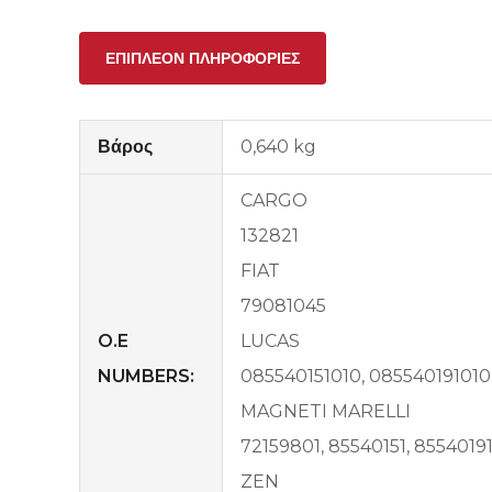
ΕΠΙΠΛΈΟΝ ΠΛΗΡΟΦΟΡΊΕΣ
Βάρος
0,640 kg
CARGO
132821
FIAT
79081045
O.E
LUCAS
NUMBERS:
085540151010, 085540191010
MAGNETI MARELLI
72159801, 85540151, 8554019
ZEN