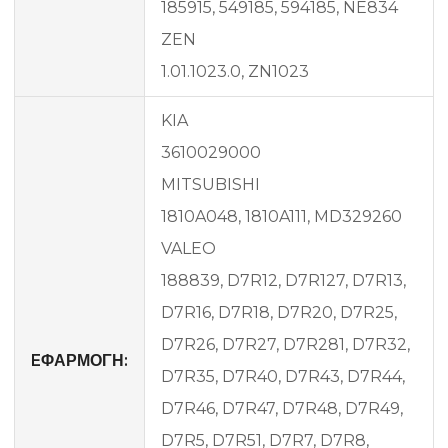
185915, 549185, 594185, NE834
ZEN
1.01.1023.0, ZN1023
KIA
3610029000
MITSUBISHI
1810A048, 1810A111, MD329260
VALEO
188839, D7R12, D7R127, D7R13,
D7R16, D7R18, D7R20, D7R25,
D7R26, D7R27, D7R281, D7R32,
EΦΑΡΜΟΓΗ:
D7R35, D7R40, D7R43, D7R44,
D7R46, D7R47, D7R48, D7R49,
D7R5, D7R51, D7R7, D7R8,