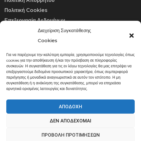
Πολιτική Απορρήτου
Πολιτική Cookies
Επεξεργασία Δεδομένων
Διαχείριση Συγκατάθεσης
ΣΤΟΙΧΕΊΑ ΕΠΙΚΟΙΝΩΝΊΑΣ
Cookies
Για να παρέχουμε την καλύτερη εμπειρία, χρησιμοποιούμε τεχνολογίες όπως
info@gowithraw.gr
cookies για την αποθήκευση ή/και την πρόσβαση σε πληροφορίες
συσκευών. Η συγκατάθεση για τις εν λόγω τεχνολογίες θα μας επιτρέψει να
24310 35062
επεξεργαστούμε δεδομένα προσωπικού χαρακτήρα, όπως συμπεριφορά
περιήγησης ή μοναδικά αναγνωριστικά σε αυτόν τον ιστότοπο. Η μη
Δευ. - Παρ. 08:00 - 20:00
συγκατάθεση ή η ανάκληση της συγκατάθεσης, μπορεί να επηρεάσει
αρνητικά ορισμένες λειτουργίες και δυνατότητες.
ΑΠΟΔΟΧΉ
ΔΕΝ ΑΠΟΔΈΧΟΜΑΙ
gowithraw.gr © 2020 | Powered by
Datech
ΠΡΟΒΟΛΉ ΠΡΟΤΙΜΉΣΕΩΝ