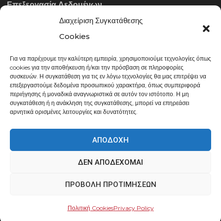
Επεξεργασία Δεδομένων
Διαχείριση Συγκατάθεσης
ΣΤΟΙΧΕΊΑ ΕΠΙΚΟΙΝΩΝΊΑΣ
Cookies
Για να παρέχουμε την καλύτερη εμπειρία, χρησιμοποιούμε τεχνολογίες όπως
info@gowithraw.gr
cookies για την αποθήκευση ή/και την πρόσβαση σε πληροφορίες
συσκευών. Η συγκατάθεση για τις εν λόγω τεχνολογίες θα μας επιτρέψει να
24310 35062
επεξεργαστούμε δεδομένα προσωπικού χαρακτήρα, όπως συμπεριφορά
περιήγησης ή μοναδικά αναγνωριστικά σε αυτόν τον ιστότοπο. Η μη
Δευ. - Παρ. 08:00 - 20:00
συγκατάθεση ή η ανάκληση της συγκατάθεσης, μπορεί να επηρεάσει
αρνητικά ορισμένες λειτουργίες και δυνατότητες.
ΑΠΟΔΟΧΉ
ΔΕΝ ΑΠΟΔΈΧΟΜΑΙ
gowithraw.gr © 2020 | Powered by
Datech
ΠΡΟΒΟΛΉ ΠΡΟΤΙΜΉΣΕΩΝ
Πολιτική Cookies
Privacy Policy