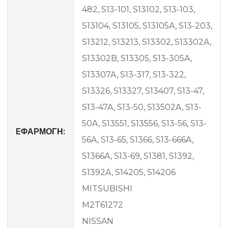
482, S13-101, S13102, S13-103,
S13104, S13105, S13105A, S13-203,
S13212, S13213, S13302, S13302A,
S13302B, S13305, S13-305A,
S13307A, S13-317, S13-322,
S13326, S13327, S13407, S13-47,
S13-47A, S13-50, S13502A, S13-
50A, S13551, S13556, S13-56, S13-
EΦΑΡΜΟΓΗ:
56A, S13-65, S1366, S13-666A,
S1366A, S13-69, S1381, S1392,
S1392A, S14205, S14206
MITSUBISHI
M2T61272
NISSAN