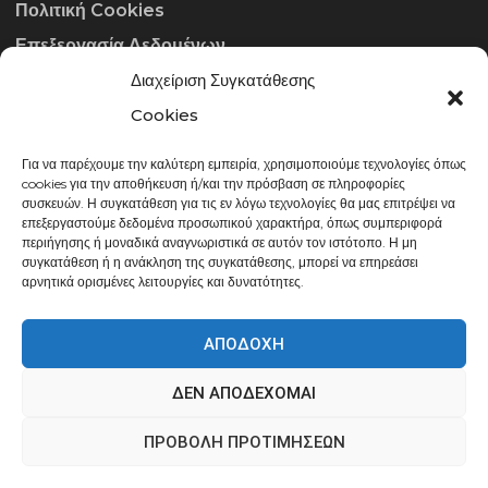
Πολιτική Cookies
Επεξεργασία Δεδομένων
Διαχείριση Συγκατάθεσης
ΣΤΟΙΧΕΊΑ ΕΠΙΚΟΙΝΩΝΊΑΣ
Cookies
Για να παρέχουμε την καλύτερη εμπειρία, χρησιμοποιούμε τεχνολογίες όπως
info@gowithraw.gr
cookies για την αποθήκευση ή/και την πρόσβαση σε πληροφορίες
συσκευών. Η συγκατάθεση για τις εν λόγω τεχνολογίες θα μας επιτρέψει να
24310 35062
επεξεργαστούμε δεδομένα προσωπικού χαρακτήρα, όπως συμπεριφορά
περιήγησης ή μοναδικά αναγνωριστικά σε αυτόν τον ιστότοπο. Η μη
Δευ. - Παρ. 08:00 - 20:00
συγκατάθεση ή η ανάκληση της συγκατάθεσης, μπορεί να επηρεάσει
αρνητικά ορισμένες λειτουργίες και δυνατότητες.
ΑΠΟΔΟΧΉ
ΔΕΝ ΑΠΟΔΈΧΟΜΑΙ
gowithraw.gr © 2020 | Powered by
Datech
ΠΡΟΒΟΛΉ ΠΡΟΤΙΜΉΣΕΩΝ