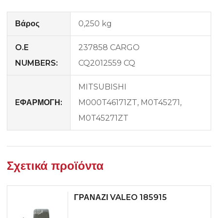
Βάρος
0,250 kg
O.E
237858 CARGO
NUMBERS:
CQ2012559 CQ
MITSUBISHI
EΦΑΡΜΟΓΗ:
M000T46171ZT, M0T45271,
M0T45271ZT
Σχετικά προϊόντα
ΓΡΑΝΑΖΙ VALEO 185915