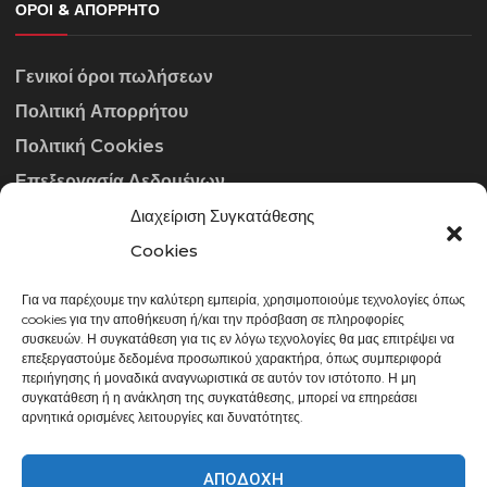
ΌΡΟΙ & ΑΠΌΡΡΗΤΟ
Γενικοί όροι πωλήσεων
Πολιτική Απορρήτου
Πολιτική Cookies
Επεξεργασία Δεδομένων
Διαχείριση Συγκατάθεσης
ΣΤΟΙΧΕΊΑ ΕΠΙΚΟΙΝΩΝΊΑΣ
Cookies
Για να παρέχουμε την καλύτερη εμπειρία, χρησιμοποιούμε τεχνολογίες όπως
info@gowithraw.gr
cookies για την αποθήκευση ή/και την πρόσβαση σε πληροφορίες
συσκευών. Η συγκατάθεση για τις εν λόγω τεχνολογίες θα μας επιτρέψει να
24310 35062
επεξεργαστούμε δεδομένα προσωπικού χαρακτήρα, όπως συμπεριφορά
περιήγησης ή μοναδικά αναγνωριστικά σε αυτόν τον ιστότοπο. Η μη
Δευ. - Παρ. 08:00 - 20:00
συγκατάθεση ή η ανάκληση της συγκατάθεσης, μπορεί να επηρεάσει
αρνητικά ορισμένες λειτουργίες και δυνατότητες.
ΑΠΟΔΟΧΉ