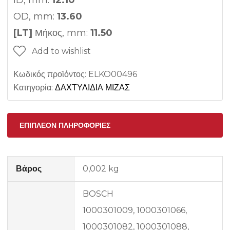
ID, mm:
12.10
OD, mm:
13.60
[LT]
Μήκος, mm:
11.50
Add to wishlist
Κωδικός προϊόντος:
ELKO00496
Κατηγορία:
ΔΑΧΤΥΛΙΔΙΑ ΜΙΖΑΣ
ΕΠΙΠΛΈΟΝ ΠΛΗΡΟΦΟΡΊΕΣ
Βάρος
0,002 kg
BOSCH
1000301009, 1000301066,
1000301082, 1000301088,