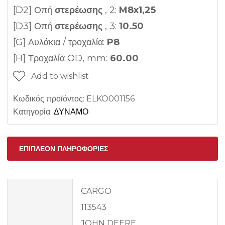
[D2] Οπή
στερέωσης
, 2:
M8x1,25
[D3] Οπή
στερέωσης
, 3:
10.50
[G] Αυλάκια / τροχαλία:
P8
[H] Τροχαλία OD, mm:
60.00
Add to wishlist
Κωδικός προϊόντος:
ELKO001156
Κατηγορία:
ΔΥΝΑΜΟ
ΕΠΙΠΛΈΟΝ ΠΛΗΡΟΦΟΡΊΕΣ
CARGO
113543
JOHN DEERE