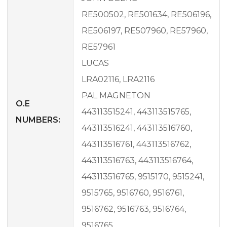
RE500502, RE501634, RE506196,
RE506197, RE507960, RE57960,
RE57961
LUCAS
LRA02116, LRA2116
PAL MAGNETON
O.E
443113515241, 443113515765,
NUMBERS:
443113516241, 443113516760,
443113516761, 443113516762,
443113516763, 443113516764,
443113516765, 9515170, 9515241,
9515765, 9516760, 9516761,
9516762, 9516763, 9516764,
9516765