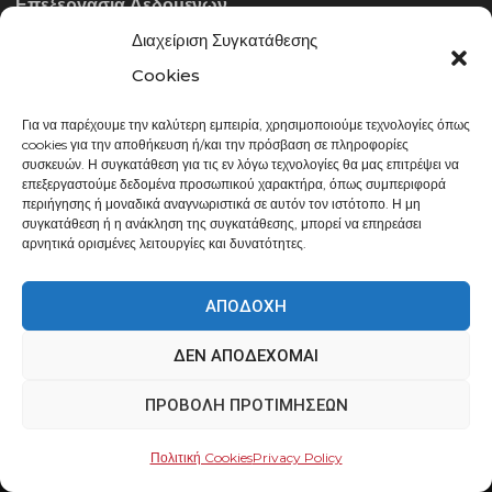
Επεξεργασία Δεδομένων
Διαχείριση Συγκατάθεσης
ΣΤΟΙΧΕΊΑ ΕΠΙΚΟΙΝΩΝΊΑΣ
Cookies
Για να παρέχουμε την καλύτερη εμπειρία, χρησιμοποιούμε τεχνολογίες όπως
info@gowithraw.gr
cookies για την αποθήκευση ή/και την πρόσβαση σε πληροφορίες
συσκευών. Η συγκατάθεση για τις εν λόγω τεχνολογίες θα μας επιτρέψει να
24310 35062
επεξεργαστούμε δεδομένα προσωπικού χαρακτήρα, όπως συμπεριφορά
περιήγησης ή μοναδικά αναγνωριστικά σε αυτόν τον ιστότοπο. Η μη
Δευ. - Παρ. 08:00 - 20:00
συγκατάθεση ή η ανάκληση της συγκατάθεσης, μπορεί να επηρεάσει
αρνητικά ορισμένες λειτουργίες και δυνατότητες.
ΑΠΟΔΟΧΉ
ΔΕΝ ΑΠΟΔΈΧΟΜΑΙ
gowithraw.gr © 2020 | Powered by
Datech
ΠΡΟΒΟΛΉ ΠΡΟΤΙΜΉΣΕΩΝ
Πολιτική Cookies
Privacy Policy