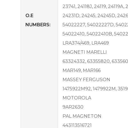
23741, 24118J, 24119, 24119A
O.E
24231D, 24245, 24245D, 242
NUMBERS:
54022227, 54022227D, 5402
54022410, 54022410B, 54022
LRA374/469, LRA469
MAGNETI MARELLI
63324332, 63355820, 633560
MAR149, MAR166
MASSEY FERGUSON
1475922M92, 1479922M, 351
MOTOROLA
9AR2630
PAL MAGNETON
443113516721