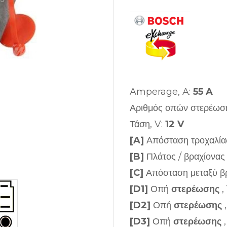
Amperage, A:
55 A
Αριθμός οπών στερέωσ
Τάση, V:
12 V
[A]
Απόσταση τροχαλί
[B]
Πλάτος / βραχίονα
[C]
Απόσταση μεταξύ β
[D1]
Οπή
στερέωσης
, 
[D2]
Οπή
στερέωσης
,
[D3]
Οπή
στερέωσης
,