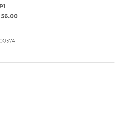
P1
:
56.00
00374