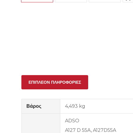
ΕΠΙΠΛΈΟΝ ΠΛΗΡΟΦΟΡΊΕΣ
Βάρος
4,493 kg
ADSO
A127 D 55A, A127D55A