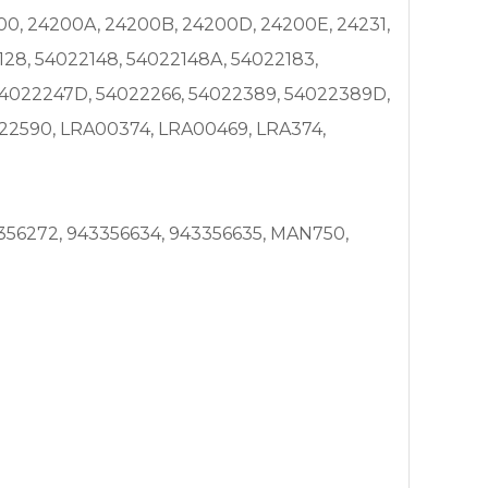
24200, 24200A, 24200B, 24200D, 24200E, 24231,
128, 54022148, 54022148A, 54022183,
54022247D, 54022266, 54022389, 54022389D,
022590, LRA00374, LRA00469, LRA374,
356272, 943356634, 943356635, MAN750,