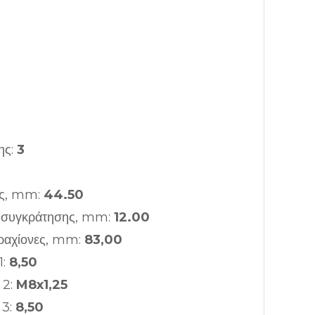
ης:
3
ας, mm:
44.50
ς συγκράτησης, mm:
12.00
ραχίονες, mm:
83,00
1:
8,50
 2:
M8x1,25
 3:
8,50