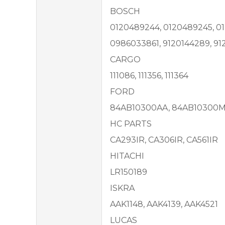
BOSCH
0120489244, 0120489245, 0
0986033861, 9120144289, 9
CARGO
111086, 111356, 111364
FORD
84AB10300AA, 84AB10300M
HC PARTS
CA293IR, CA306IR, CA561IR
HITACHI
LR150189
ISKRA
AAK1148, AAK4139, AAK4521
LUCAS