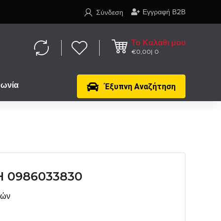
Εγγραφή Β2Β
Σύνδεση
Το Καλάθι μου
€
0,00
0
νωνία
Έξυπνη Αναζήτηση
 0986033830
μών