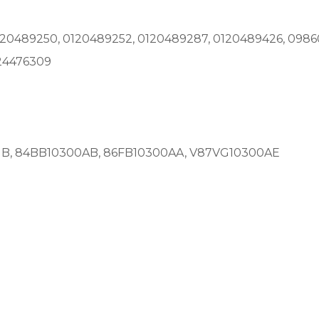
120489250, 0120489252, 0120489287, 0120489426, 098
124476309
B, 84BB10300AB, 86FB10300AA, V87VG10300AE