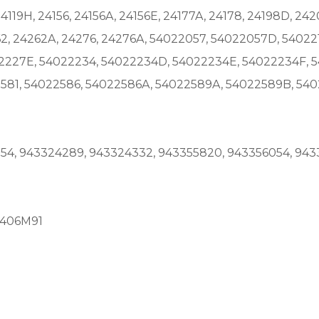
, 24119H, 24156, 24156A, 24156E, 24177A, 24178, 24198D, 
62, 24262A, 24276, 24276A, 54022057, 54022057D, 54022
2227E, 54022234, 54022234D, 54022234E, 54022234F, 
581, 54022586, 54022586A, 54022589A, 54022589B, 54
54, 943324289, 943324332, 943355820, 943356054, 943
9406M91