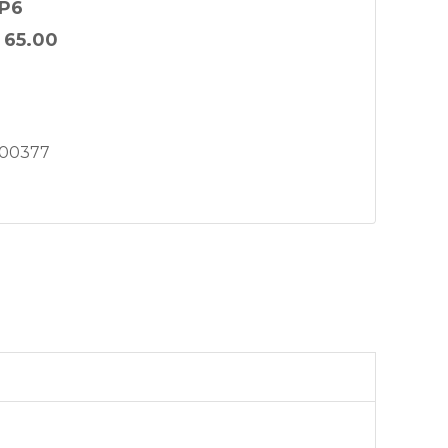
P6
:
65.00
00377