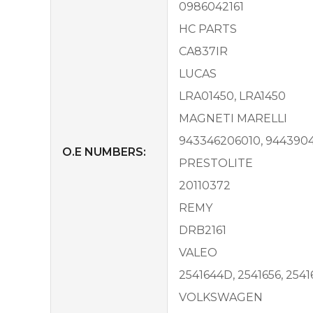
0986042161
HC PARTS
CA837IR
LUCAS
LRA01450, LRA1450
MAGNETI MARELLI
943346206010, 9443904
O.E NUMBERS:
PRESTOLITE
20110372
REMY
DRB2161
VALEO
2541644D, 2541656, 25416
VOLKSWAGEN