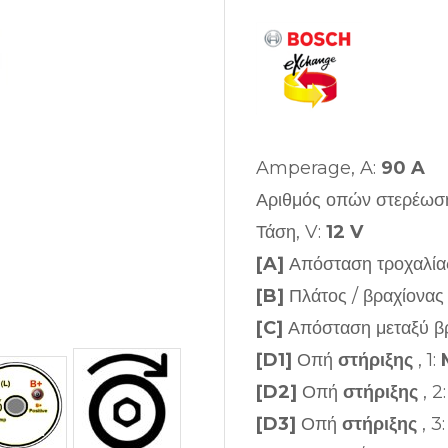
Amperage, A:
90 A
Αριθμός οπών στερέωσ
Τάση, V:
12 V
[A]
Απόσταση τροχαλί
[B]
Πλάτος / βραχίονα
[C]
Απόσταση μεταξύ β
[D1]
Οπή
στήριξης
, 1:
[D2]
Οπή
στήριξης
, 2
[D3]
Οπή
στήριξης
, 3