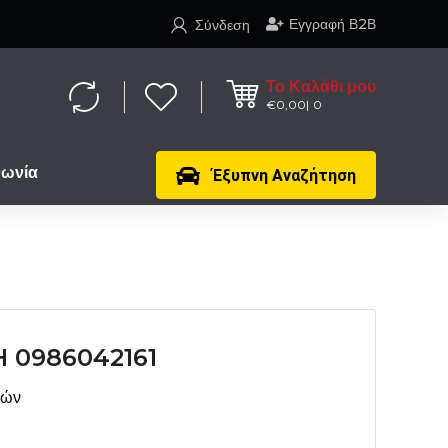
Εγγραφή Β2Β
Σύνδεση
Το Καλάθι μου
€
0,00
0
νωνία
Έξυπνη Αναζήτηση
 0986042161
μών