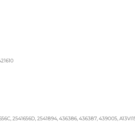
21610
56C, 2541656D, 2541894, 436386, 436387, 439005, A13VI155