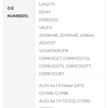
LRA2175
Ο.Ε
REMY
NUMBERS:
DRB2020
VALEO
2541844B, 2541944B, 436644,
A13VI137
VOLKSWAGEN
028903027, 028903027Q,
028903027S, 028903027T,
028903028T
AUDI A4 1.9 Diesel [AFF]
03.1996-12.1998
AUDI A4 1.9 TDi [1Z] 01.1995-