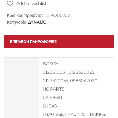
Add to wishlist
Κωδικός προϊόντος:
ELKO00752
Κατηγορία:
ΔΥΝΑΜΟ
ΕΠΙΠΛΈΟΝ ΠΛΗΡΟΦΟΡΊΕΣ
BOSCH
0123310031, 0123320025,
0123320055, 0986042020
HC PARTS
CA1486IR
LUCAS
LRA01866, LRA02175, LRA1866,