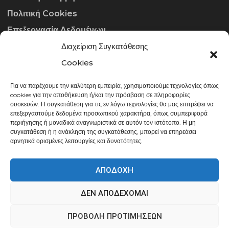
Πολιτική Cookies
Επεξεργασία Δεδομένων
Διαχείριση Συγκατάθεσης
ΣΤΟΙΧΕΊΑ ΕΠΙΚΟΙΝΩΝΊΑΣ
Cookies
Για να παρέχουμε την καλύτερη εμπειρία, χρησιμοποιούμε τεχνολογίες όπως
info@gowithraw.gr
cookies για την αποθήκευση ή/και την πρόσβαση σε πληροφορίες
συσκευών. Η συγκατάθεση για τις εν λόγω τεχνολογίες θα μας επιτρέψει να
24310 35062
επεξεργαστούμε δεδομένα προσωπικού χαρακτήρα, όπως συμπεριφορά
περιήγησης ή μοναδικά αναγνωριστικά σε αυτόν τον ιστότοπο. Η μη
Δευ. - Παρ. 08:00 - 20:00
συγκατάθεση ή η ανάκληση της συγκατάθεσης, μπορεί να επηρεάσει
αρνητικά ορισμένες λειτουργίες και δυνατότητες.
ΑΠΟΔΟΧΉ
ΔΕΝ ΑΠΟΔΈΧΟΜΑΙ
gowithraw.gr © 2020 | Powered by
Datech
ΠΡΟΒΟΛΉ ΠΡΟΤΙΜΉΣΕΩΝ