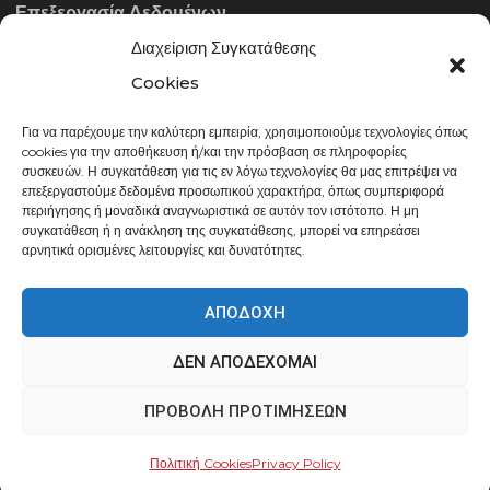
Επεξεργασία Δεδομένων
Διαχείριση Συγκατάθεσης
ΣΤΟΙΧΕΊΑ ΕΠΙΚΟΙΝΩΝΊΑΣ
Cookies
Για να παρέχουμε την καλύτερη εμπειρία, χρησιμοποιούμε τεχνολογίες όπως
info@gowithraw.gr
cookies για την αποθήκευση ή/και την πρόσβαση σε πληροφορίες
συσκευών. Η συγκατάθεση για τις εν λόγω τεχνολογίες θα μας επιτρέψει να
24310 35062
επεξεργαστούμε δεδομένα προσωπικού χαρακτήρα, όπως συμπεριφορά
περιήγησης ή μοναδικά αναγνωριστικά σε αυτόν τον ιστότοπο. Η μη
Δευ. - Παρ. 08:00 - 20:00
συγκατάθεση ή η ανάκληση της συγκατάθεσης, μπορεί να επηρεάσει
αρνητικά ορισμένες λειτουργίες και δυνατότητες.
ΑΠΟΔΟΧΉ
ΔΕΝ ΑΠΟΔΈΧΟΜΑΙ
gowithraw.gr © 2020 | Powered by
Datech
ΠΡΟΒΟΛΉ ΠΡΟΤΙΜΉΣΕΩΝ
Πολιτική Cookies
Privacy Policy