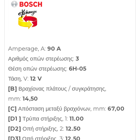
Amperage, A:
90 A
Αριθμός οπών στερέωσης:
3
Θέση οπών στερέωσης:
6H-05
Τάση, V:
12 V
[B]
Βραχίονας πλάτους / συγκράτησης,
mm:
14,50
[C]
Απόσταση μεταξύ βραχιόνων, mm:
67,00
[D1 ]
Τρύπα στήριξης, 1:
11.00
[D2]
Οπή στήριξης, 2:
12.50
[D3]
Οπή στήριξης, 3:
12.50