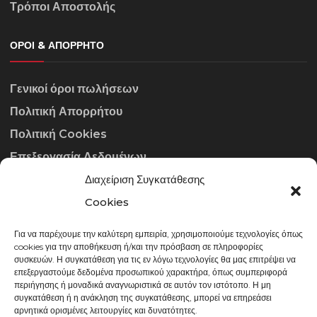
Τρόποι Αποστολής
ΌΡΟΙ & ΑΠΌΡΡΗΤΟ
Γενικοί όροι πωλήσεων
Πολιτική Απορρήτου
Πολιτική Cookies
Επεξεργασία Δεδομένων
Διαχείριση Συγκατάθεσης
ΣΤΟΙΧΕΊΑ ΕΠΙΚΟΙΝΩΝΊΑΣ
Cookies
Για να παρέχουμε την καλύτερη εμπειρία, χρησιμοποιούμε τεχνολογίες όπως
info@gowithraw.gr
cookies για την αποθήκευση ή/και την πρόσβαση σε πληροφορίες
συσκευών. Η συγκατάθεση για τις εν λόγω τεχνολογίες θα μας επιτρέψει να
24310 35062
επεξεργαστούμε δεδομένα προσωπικού χαρακτήρα, όπως συμπεριφορά
περιήγησης ή μοναδικά αναγνωριστικά σε αυτόν τον ιστότοπο. Η μη
Δευ. - Παρ. 08:00 - 20:00
συγκατάθεση ή η ανάκληση της συγκατάθεσης, μπορεί να επηρεάσει
αρνητικά ορισμένες λειτουργίες και δυνατότητες.