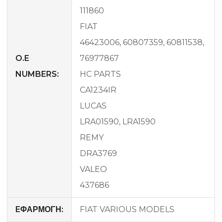
111860
FIAT
46423006, 60807359, 60811538,
O.E
76977867
NUMBERS:
HC PARTS
CA1234IR
LUCAS
LRA01590, LRA1590
REMY
DRA3769
VALEO
437686
EΦΑΡΜΟΓΗ:
FIAT VARIOUS MODELS