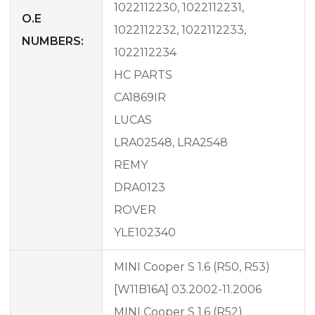
1022112230, 1022112231,
O.E
1022112232, 1022112233,
NUMBERS:
1022112234
HC PARTS
CA1869IR
LUCAS
LRA02548, LRA2548
REMY
DRA0123
ROVER
YLE102340
MINI Cooper S 1.6 (R50, R53)
[W11B16A] 03.2002-11.2006
MINI Cooper S 1.6 (R52)