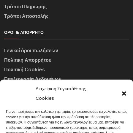
Τρόποι Πληρωμής
Τρόποι Αποστολής
ΌΡΟΙ & ΑΠΌΡΡΗΤΟ
Γενικοί όροι πωλήσεων
Πολιτική Απορρήτου
Πολιτική Cookies
Επεξεργασία Δεδομένων
Διαχείριση Συγκατάθεσης
ΣΤΟΙΧΕΊΑ ΕΠΙΚΟΙΝΩΝΊΑΣ
Cookies
Για να παρέχουμε την καλύτερη εμπειρία, χρησιμοποιούμε τεχνολογίες όπως
info@gowithraw.gr
cookies για την αποθήκευση ή/και την πρόσβαση σε πληροφορίες
συσκευών. Η συγκατάθεση για τις εν λόγω τεχνολογίες θα μας επιτρέψει να
24310 35062
επεξεργαστούμε δεδομένα προσωπικού χαρακτήρα, όπως συμπεριφορά
περιήγησης ή μοναδικά αναγνωριστικά σε αυτόν τον ιστότοπο. Η μη