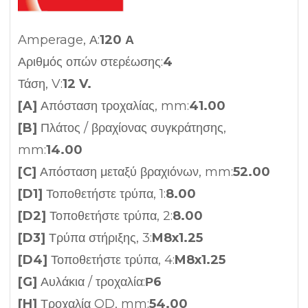
Amperage, Α:
120 Α
Αριθμός οπών στερέωσης:
4
Τάση, V:
12 V.
[A]
Απόσταση τροχαλίας, mm:
41.00
[B]
Πλάτος / βραχίονας συγκράτησης,
mm:
14.00
[C]
Απόσταση μεταξύ βραχιόνων, mm:
52.00
[D1]
Τοποθετήστε τρύπα, 1:
8.00
[D2]
Τοποθετήστε τρύπα, 2:
8.00
[D3]
Τρύπα στήριξης, 3:
M8x1.25
[D4]
Τοποθετήστε τρύπα, 4:
M8x1.25
[G]
Αυλάκια / τροχαλία:
Ρ6
[H]
Τροχαλία OD, mm:
54.00