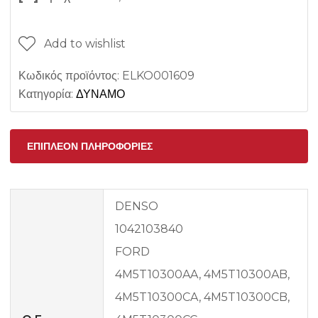
Add to wishlist
Κωδικός προϊόντος:
ELKO001609
Κατηγορία:
ΔΥΝΑΜΟ
ΕΠΙΠΛΈΟΝ ΠΛΗΡΟΦΟΡΊΕΣ
DENSO
1042103840
FORD
4M5T10300AA, 4M5T10300AB,
4M5T10300CA, 4M5T10300CB,