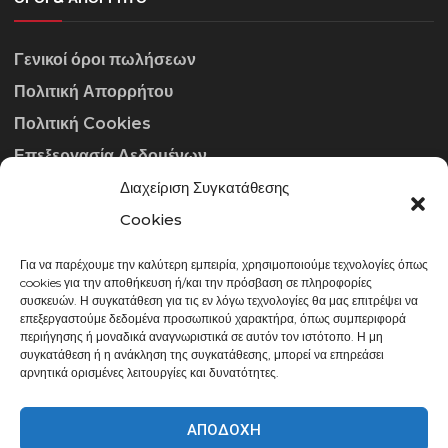
Γενικοί όροι πωλήσεων
Πολιτική Απορρήτου
Πολιτική Cookies
Επεξεργασία Δεδομένων
Διαχείριση Συγκατάθεσης
ΣΤΟΙΧΕΊΑ ΕΠΙΚΟΙΝΩΝΊΑΣ
Cookies
Για να παρέχουμε την καλύτερη εμπειρία, χρησιμοποιούμε τεχνολογίες όπως
info@gowithraw.gr
cookies για την αποθήκευση ή/και την πρόσβαση σε πληροφορίες
συσκευών. Η συγκατάθεση για τις εν λόγω τεχνολογίες θα μας επιτρέψει να
24310 35062
επεξεργαστούμε δεδομένα προσωπικού χαρακτήρα, όπως συμπεριφορά
περιήγησης ή μοναδικά αναγνωριστικά σε αυτόν τον ιστότοπο. Η μη
Δευ. - Παρ. 08:00 - 20:00
συγκατάθεση ή η ανάκληση της συγκατάθεσης, μπορεί να επηρεάσει
αρνητικά ορισμένες λειτουργίες και δυνατότητες.
ΑΠΟΔΟΧΉ