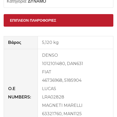
Κατηγορία:
ΔΥΝΑΜΟ
ΕΠΙΠΛΈΟΝ ΠΛΗΡΟΦΟΡΊΕΣ
Βάρος
5,120 kg
DENSO
1012101480, DAN631
FIAT
46736968, 5185904
O.E
LUCAS
NUMBERS:
LRA02828
MAGNETI MARELLI
63321760, MAN1125