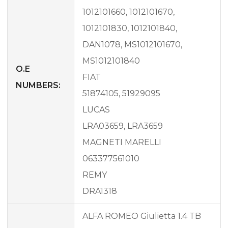
1012101660, 1012101670,
1012101830, 1012101840,
DAN1078, MS1012101670,
MS1012101840
O.E
FIAT
NUMBERS:
51874105, 51929095
LUCAS
LRA03659, LRA3659
MAGNETI MARELLI
063377561010
REMY
DRA1318
ALFA ROMEO Giulietta 1.4 TB