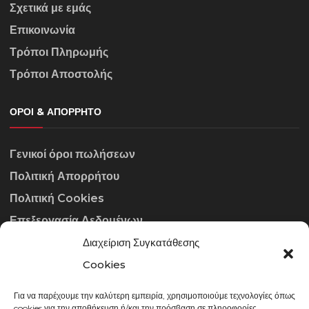
Σχετικά με εμάς
Επικοινωνία
Τρόποι Πληρωμής
Τρόποι Αποστολής
ΌΡΟΙ & ΑΠΌΡΡΗΤΟ
Γενικοί όροι πωλήσεων
Πολιτική Απορρήτου
Πολιτική Cookies
Επεξεργασία Δεδομένων
Διαχείριση Συγκατάθεσης
ΣΤΟΙΧΕΊΑ ΕΠΙΚΟΙΝΩΝΊΑΣ
Cookies
Για να παρέχουμε την καλύτερη εμπειρία, χρησιμοποιούμε τεχνολογίες όπως
info@gowithraw.gr
cookies για την αποθήκευση ή/και την πρόσβαση σε πληροφορίες