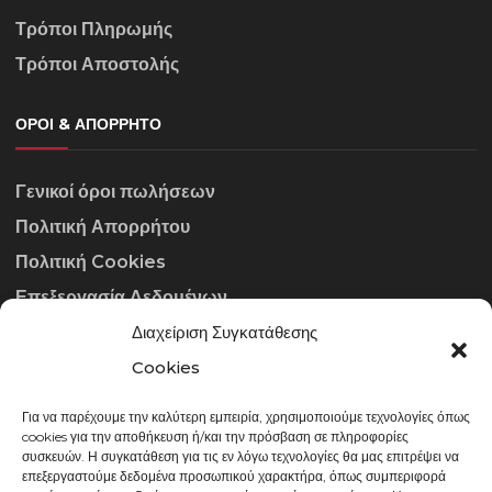
Τρόποι Πληρωμής
Τρόποι Αποστολής
ΌΡΟΙ & ΑΠΌΡΡΗΤΟ
Γενικοί όροι πωλήσεων
Πολιτική Απορρήτου
Πολιτική Cookies
Επεξεργασία Δεδομένων
Διαχείριση Συγκατάθεσης
ΣΤΟΙΧΕΊΑ ΕΠΙΚΟΙΝΩΝΊΑΣ
Cookies
Για να παρέχουμε την καλύτερη εμπειρία, χρησιμοποιούμε τεχνολογίες όπως
info@gowithraw.gr
cookies για την αποθήκευση ή/και την πρόσβαση σε πληροφορίες
συσκευών. Η συγκατάθεση για τις εν λόγω τεχνολογίες θα μας επιτρέψει να
24310 35062
επεξεργαστούμε δεδομένα προσωπικού χαρακτήρα, όπως συμπεριφορά