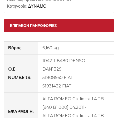
Κατηγορία:
ΔΥΝΑΜΟ
ΕΠΙΠΛΈΟΝ ΠΛΗΡΟΦΟΡΊΕΣ
Βάρος
6,160 kg
104211-8480 DENSO
O.E
DAN1329
NUMBERS:
51808560 FIAT
51931432 FIAT
ALFA ROMEO Giulietta 1.4 TB
[940 B1.000] 04.2011-
EΦΑΡΜΟΓΗ:
ALFA ROMEO Giulietta 1.4 TB