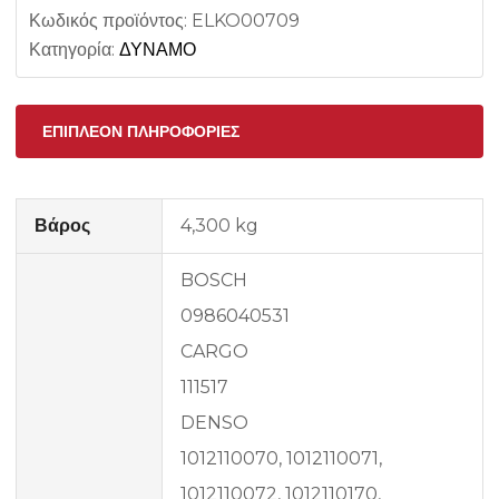
Κωδικός προϊόντος:
ELKO00709
Κατηγορία:
ΔΥΝΑΜΟ
ΕΠΙΠΛΈΟΝ ΠΛΗΡΟΦΟΡΊΕΣ
Βάρος
4,300 kg
BOSCH
0986040531
CARGO
111517
DENSO
1012110070, 1012110071,
1012110072, 1012110170,