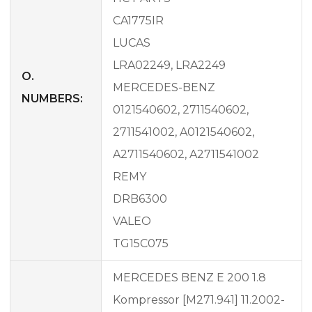
CA1775IR
LUCAS
LRA02249, LRA2249
O.
MERCEDES-BENZ
NUMBERS:
0121540602, 2711540602,
2711541002, A0121540602,
A2711540602, A2711541002
REMY
DRB6300
VALEO
TG15C075
MERCEDES BENZ E 200 1.8
Kompressor [M271.941] 11.2002-