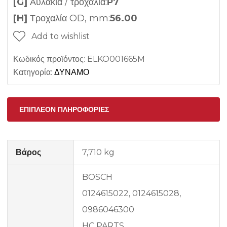
[G]
Αυλάκια / τροχαλία:
Ρ7
[H]
Τροχαλία OD, mm:
56.00
Add to wishlist
Κωδικός προϊόντος:
ELKO001665M
Κατηγορία:
ΔΥΝΑΜΟ
ΕΠΙΠΛΈΟΝ ΠΛΗΡΟΦΟΡΊΕΣ
Βάρος
7,710 kg
BOSCH
0124615022, 0124615028,
0986046300
HC PARTS