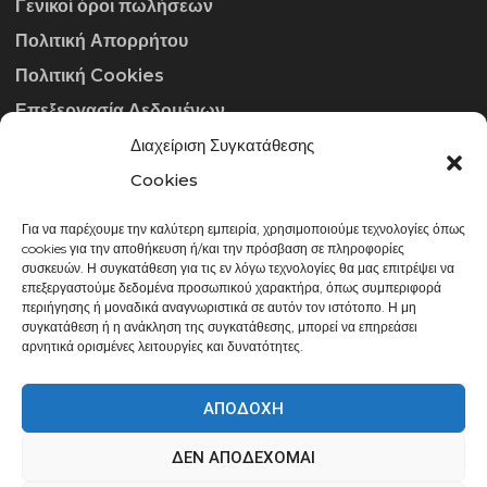
Γενικοί όροι πωλήσεων
Πολιτική Απορρήτου
Πολιτική Cookies
Επεξεργασία Δεδομένων
Διαχείριση Συγκατάθεσης
ΣΤΟΙΧΕΊΑ ΕΠΙΚΟΙΝΩΝΊΑΣ
Cookies
Για να παρέχουμε την καλύτερη εμπειρία, χρησιμοποιούμε τεχνολογίες όπως
info@gowithraw.gr
cookies για την αποθήκευση ή/και την πρόσβαση σε πληροφορίες
συσκευών. Η συγκατάθεση για τις εν λόγω τεχνολογίες θα μας επιτρέψει να
24310 35062
επεξεργαστούμε δεδομένα προσωπικού χαρακτήρα, όπως συμπεριφορά
περιήγησης ή μοναδικά αναγνωριστικά σε αυτόν τον ιστότοπο. Η μη
Δευ. - Παρ. 08:00 - 20:00
συγκατάθεση ή η ανάκληση της συγκατάθεσης, μπορεί να επηρεάσει
αρνητικά ορισμένες λειτουργίες και δυνατότητες.
ΑΠΟΔΟΧΉ
ΔΕΝ ΑΠΟΔΈΧΟΜΑΙ
gowithraw.gr © 2020 | Powered by
Datech