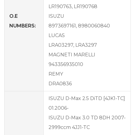
LR190763, LR190768
O.E
ISUZU
NUMBERS:
8973697161, 8980060840
LUCAS
LRA03297, LRA3297
MAGNETI MARELLI
943356935010
REMY
DRA0836
ISUZU D-Max 2.5 DiTD [4JK1-TC]
01.2006-
ISUZU D-Max 3.0 TD 8DH 2007-
2999ccm 4JJ1-TC