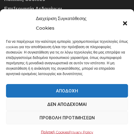
Επεξεργασία Δεδομένων
Διαχείριση Συγκατάθεσης
ΣΤΟΙΧΕΊΑ ΕΠΙΚΟΙΝΩΝΊΑΣ
Cookies
Για να παρέχουμε την καλύτερη εμπειρία, χρησιμοποιούμε τεχνολογίες όπως
info@gowithraw.gr
cookies για την αποθήκευση ή/και την πρόσβαση σε πληροφορίες
συσκευών. Η συγκατάθεση για τις εν λόγω τεχνολογίες θα μας επιτρέψει να
24310 35062
επεξεργαστούμε δεδομένα προσωπικού χαρακτήρα, όπως συμπεριφορά
περιήγησης ή μοναδικά αναγνωριστικά σε αυτόν τον ιστότοπο. Η μη
Δευ. - Παρ. 08:00 - 20:00
συγκατάθεση ή η ανάκληση της συγκατάθεσης, μπορεί να επηρεάσει
αρνητικά ορισμένες λειτουργίες και δυνατότητες.
ΑΠΟΔΟΧΉ
ΔΕΝ ΑΠΟΔΈΧΟΜΑΙ
gowithraw.gr © 2020 | Powered by
Datech
ΠΡΟΒΟΛΉ ΠΡΟΤΙΜΉΣΕΩΝ
Πολιτική Cookies
Privacy Policy