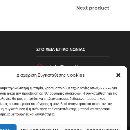
Next product
ΣΤΟΙΧΕΊΑ ΕΠΙΚΟΙΝΩΝΊΑΣ
info@gowithraw.gr
σεων
Διαχείριση Συγκατάθεσης Cookies
ου
24310 35062
χουμε την καλύτερη εμπειρία, χρησιμοποιούμε τεχνολογίες όπως cookies για
Δευ. - Παρ. 08:00 - 20:00
υση ή/και την πρόσβαση σε πληροφορίες συσκευών. Η συγκατάθεση για τις
μένων
νολογίες θα μας επιτρέψει να επεξεργαστούμε δεδομένα προσωπικού
όπως συμπεριφορά περιήγησης ή μοναδικά αναγνωριστικά σε αυτόν τον
 μη συγκατάθεση ή η ανάκληση της συγκατάθεσης, μπορεί να επηρεάσει
σμένες λειτουργίες και δυνατότητες.