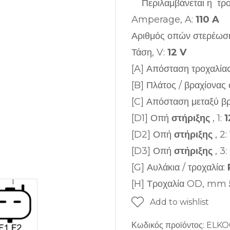
Περιλαμβάνεται η τρο
Amperage, A:
110 A
Αριθμός οπών στερέωσ
Τάση, V:
12 V
[A] Απόσταση τροχαλί
[B] Πλάτος / βραχίονα
[C] Απόσταση μεταξύ β
[D1] Οπή
στήριξης
, 1:
1
[D2] Οπή
στήριξης
, 2:
[D3] Οπή
στήριξης
, 3:
[G] Αυλάκια / τροχαλία:
[H] Τροχαλία OD, mm
Add to wishlist
Κωδικός προϊόντος:
ELKO