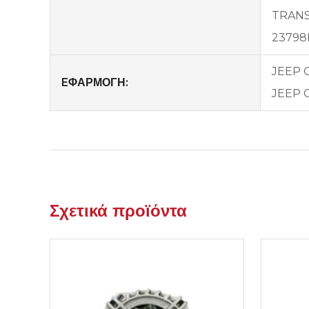
TRAN
23798
JEEP C
EΦΑΡΜΟΓΗ:
JEEP C
Σχετικά προϊόντα