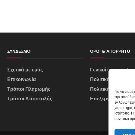
ΣΎΝΔΕΣΜΟΙ
ΌΡΟΙ & ΑΠΌΡΡΗΤΟ
Σχετικά με εμάς
Γενικοί όροι πωλή
Επικοινωνία
Πολιτική Απορρήτ
Τρόποι Πληρωμής
Πολιτική Cookies
Για να παρέ
την αποθήκε
Τρόποι Αποστολής
Επεξεργασία Δεδο
εν λόγω τεχ
χαρακτήρα, 
ιστότοπο. Η
αρνητικά ορι