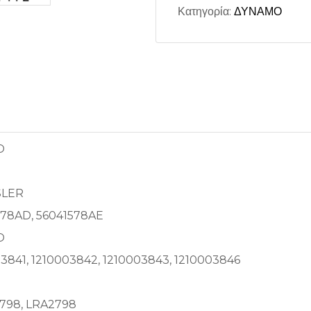
Κατηγορία:
ΔΥΝΑΜΟ
O
SLER
578AD, 56041578AE
O
3841, 1210003842, 1210003843, 1210003846
798, LRA2798