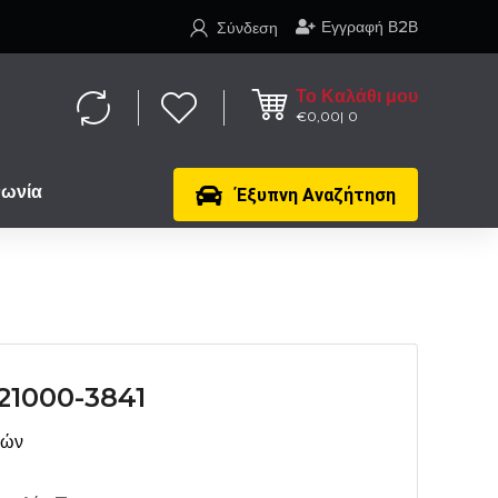
Εγγραφή Β2Β
Σύνδεση
Το Καλάθι μου
€
0,00
0
νωνία
Έξυπνη Αναζήτηση
1000-3841
μών