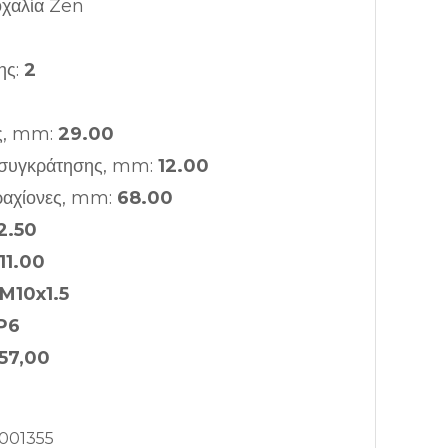
χαλία Zen
ης:
2
ας, mm:
29.00
ς συγκράτησης, mm:
12.00
ραχίονες, mm:
68.00
2.50
11.00
M10x1.5
P6
57,00
001355