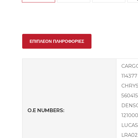
ΕΠΙΠΛΈΟΝ ΠΛΗΡΟΦΟΡΊΕΣ
CARG
114377
CHRY
56041
DENS
O.E NUMBERS:
121000
LUCAS
LRA02