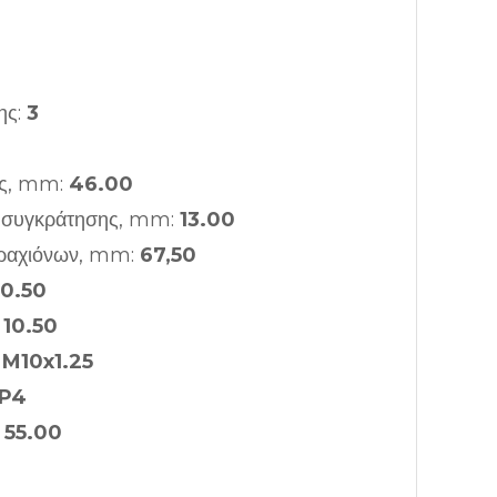
ης:
3
ας, mm:
46.00
ς συγκράτησης, mm:
13.00
ραχιόνων, mm:
67,50
10.50
:
10.50
:
M10x1.25
P4
:
55.00