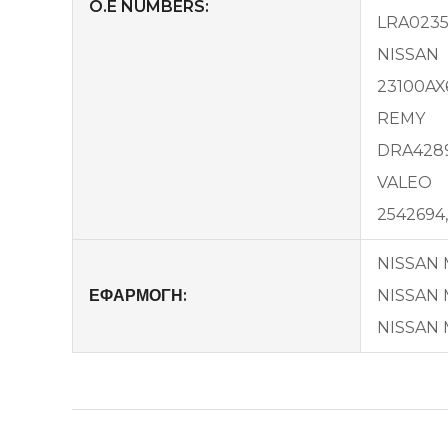
O.E NUMBERS:
LRA0235
NISSAN
23100AX
REMY
DRA428
VALEO
2542694,
NISSAN M
ΕΦΑΡΜΟΓΗ:
NISSAN M
NISSAN M