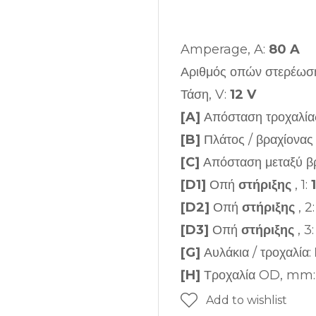
Amperage, A:
80 A
Αριθμός οπών στερέωσ
Τάση, V:
12 V
[A]
Απόσταση τροχαλί
[B]
Πλάτος / βραχίονα
[C]
Απόσταση μεταξύ β
[D1]
Οπή
στήριξης
, 1:
[D2]
Οπή
στήριξης
, 2
[D3]
Οπή
στήριξης
, 3
[G]
Αυλάκια / τροχαλία:
[H]
Τροχαλία OD, mm
Add to wishlist