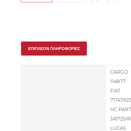
ΕΠΙΠΛΈΟΝ ΠΛΗΡΟΦΟΡΊΕΣ
CARGO
114877
FIAT
7174792
HC PAR
JA1725IR
LUCAS