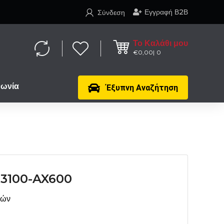
Εγγραφή Β2Β
Σύνδεση
Το Καλάθι μου
€
0,00
0
νωνία
Έξυπνη Αναζήτηση
3100-AX600
μών