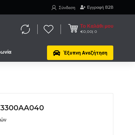
Εγγραφή Β2Β
Σύνδεση
Το Καλάθι μου
€
0,00
0
νωνία
Έξυπνη Αναζήτηση
23300AA040
μών