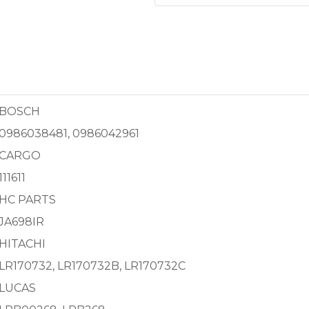
BOSCH
0986038481, 0986042961
CARGO
111611
HC PARTS
JA698IR
HITACHI
LR170732, LR170732B, LR170732C
LUCAS