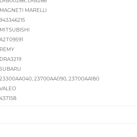
LRB00268, LRB268
MAGNETI MARELLI
943346215
MITSUBISHI
A2T09591
REMY
DRA3219
SUBARU
23300AA040, 23700AA090, 23700AA180
VALEO
437158