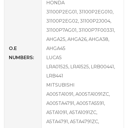
HONDA
31100P2EG01, 31100P2EG010,
31100P2EG02, 31100P2J004,
31100P7AG01, 31100P7F00331,
AHGA25, AHGA26, AHGA38,
O.E
AHGA45
NUMBERS:
LUCAS
LRA01525, LRA1525, LRB00441,
LRB441
MITSUBISHI
A005TA1091, A005TA1091ZC,
A005TA4791, A005TA5591,
A5TA1091, A5TA1091ZC,
A5TA4791, A5TA4791ZC,