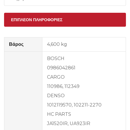
ΕΠΙΠΛΈΟΝ ΠΛΗΡΟΦΟΡΊΕΣ
Βάρος
4,600 kg
BOSCH
0986042861
CARGO
110986, 112349
DENSO
1012119570, 102211-2270
HC PARTS
JA1520IR, UA923IR