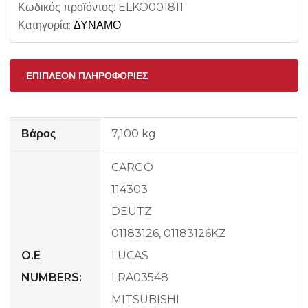
Κωδικός προϊόντος:
ELKO001811
Κατηγορία:
ΔΥΝΑΜΟ
ΕΠΙΠΛΈΟΝ ΠΛΗΡΟΦΟΡΊΕΣ
Βάρος
7,100 kg
CARGO
114303
DEUTZ
01183126, 01183126KZ
O.E
LUCAS
NUMBERS:
LRA03548
MITSUBISHI