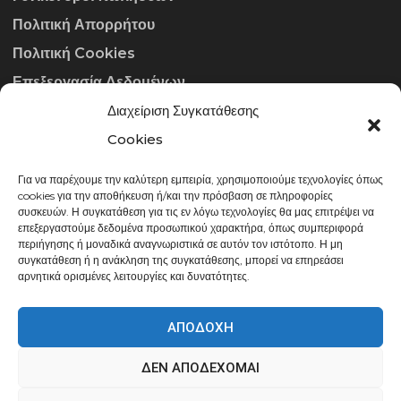
Πολιτική Απορρήτου
Πολιτική Cookies
Επεξεργασία Δεδομένων
Διαχείριση Συγκατάθεσης
ΣΤΟΙΧΕΊΑ ΕΠΙΚΟΙΝΩΝΊΑΣ
Cookies
Για να παρέχουμε την καλύτερη εμπειρία, χρησιμοποιούμε τεχνολογίες όπως
info@gowithraw.gr
cookies για την αποθήκευση ή/και την πρόσβαση σε πληροφορίες
συσκευών. Η συγκατάθεση για τις εν λόγω τεχνολογίες θα μας επιτρέψει να
24310 35062
επεξεργαστούμε δεδομένα προσωπικού χαρακτήρα, όπως συμπεριφορά
περιήγησης ή μοναδικά αναγνωριστικά σε αυτόν τον ιστότοπο. Η μη
Δευ. - Παρ. 08:00 - 20:00
συγκατάθεση ή η ανάκληση της συγκατάθεσης, μπορεί να επηρεάσει
αρνητικά ορισμένες λειτουργίες και δυνατότητες.
ΑΠΟΔΟΧΉ
ΔΕΝ ΑΠΟΔΈΧΟΜΑΙ
gowithraw.gr © 2020 | Powered by
Datech