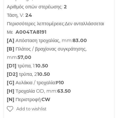
Αριθμός οπών στερέωσης:
2
Τάση, V:
24
Περισσότερες λεπτομέρειες:Δεν ανταλλάσσεται
Με
A004TA8191
[A]
Απόσταση τροχαλίας, mm:
83.00
[B]
Πλάτος / βραχίονας συγκράτησης,
mm:
57,00
[D1]
τρύπα, 1:
10.50
[D2]
τρύπα, 2
10.50
[G]
Αυλάκια / τροχαλία:
Ρ10
[H]
Τροχαλία OD, mm:
63.50
[N]
Περιστροφή:
CW
Add to wishlist