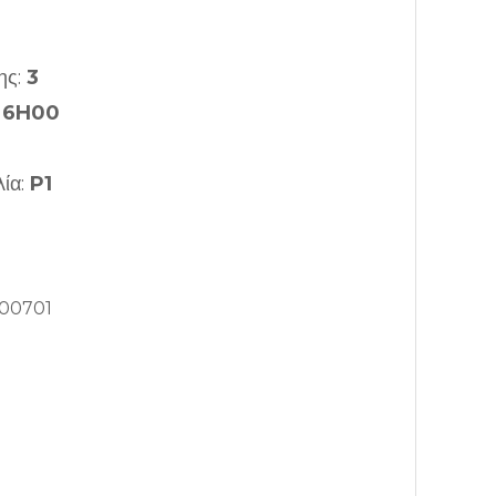
ης:
3
:
6H00
λία:
P1
00701