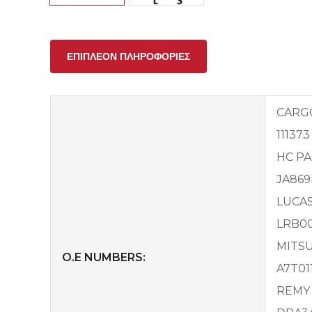
ΕΠΙΠΛΈΟΝ ΠΛΗΡΟΦΟΡΊΕΣ
CARG
111373
HC P
JA869
LUCA
LRB00
MITSU
O.E NUMBERS:
A7T011
REMY