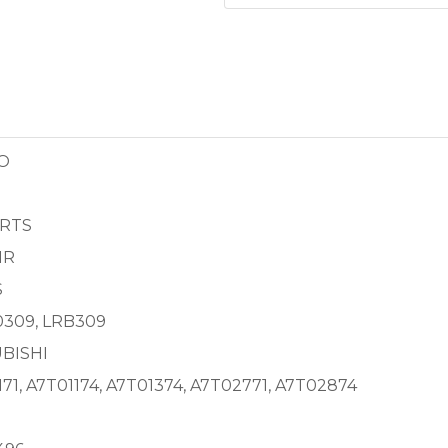
O
ARTS
IR
S
309, LRB309
BISHI
71, A7T01174, A7T01374, A7T02771, A7T02874