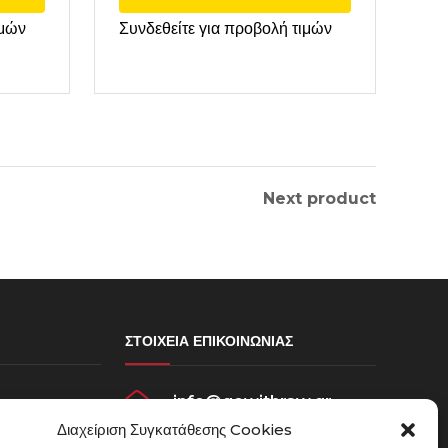
ιμών
Συνδεθείτε για προβολή τιμών
Next product
ΣΤΟΙΧΕΊΑ ΕΠΙΚΟΙΝΩΝΊΑΣ
info@gowithraw.gr
σεων
Διαχείριση Συγκατάθεσης Cookies
ου
24310 35062