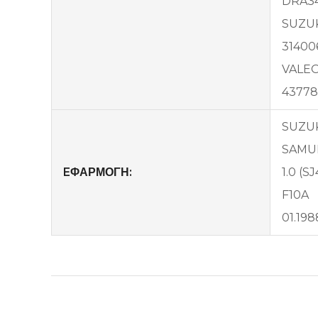
DRA3
SUZU
31400
VALE
43778
SUZU
SAMUR
EΦΑΡΜΟΓΗ:
1.0 (SJ
F10A
01.198