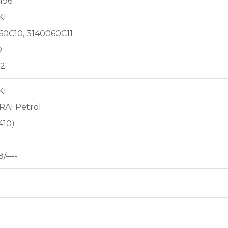
496
KI
60C10, 3140060C11
O
2
KI
AI Petrol
410)
8/—-