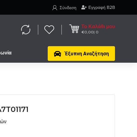
Εγγραφή Β2Β
Σύνδεση
Το Καλάθι μου
€
0,00
0
νωνία
Έξυπνη Αναζήτηση
7T01171
μών