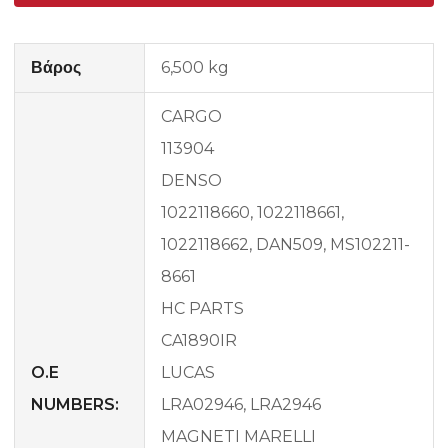
Βάρος
6,500 kg
CARGO
113904
DENSO
1022118660, 1022118661,
1022118662, DAN509, MS102211-
8661
HC PARTS
CA1890IR
O.E
LUCAS
NUMBERS:
LRA02946, LRA2946
MAGNETI MARELLI