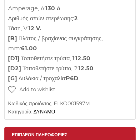
Amperage, Α:
130 Α
Αριθμός οπών στερέωσης:
2
Τάση, V:
12 V.
[B]
Πλάτος / βραχίονας συγκράτησης,
mm:
61.00
[D1]
Τοποθετήστε τρύπα, 1:
12.50
[D2]
Τοποθετήστε τρύπα, 2:
12.50
[G]
Αυλάκια / τροχαλία:
P6D
Add to wishlist
Κωδικός προϊόντος:
ELKO001597M
Κατηγορία:
ΔΥΝΑΜΟ
ΕΠΙΠΛΈΟΝ ΠΛΗΡΟΦΟΡΊΕΣ