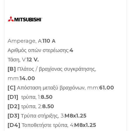
Amperage, Α:
110 Α
Αριθμός οπών στερέωσης:
4
Τάση, V:
12 V.
[B]
Πλάτος / βραχίονας συγκράτησης,
mm:
14.00
[C]
Απόσταση μεταξύ βραχιόνων, mm:
61.00
[D1]
τρύπα, 1:
8.50
[D2]
τρύπα, 2:
8.50
[D3]
Τρύπα στήριξης, 3:
M8x1.25
[D4]
Τοποθετήστε τρύπα, 4:
M8x1.25