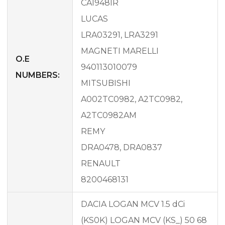
CA1948IR
LUCAS
LRA03291, LRA3291
MAGNETI MARELLI
O.E
940113010079
NUMBERS:
MITSUBISHI
A002TC0982, A2TC0982,
A2TC0982AM
REMY
DRA0478, DRA0837
RENAULT
8200468131
DACIA LOGAN MCV 1.5 dCi
(KS0K) LOGAN MCV (KS_) 50 68