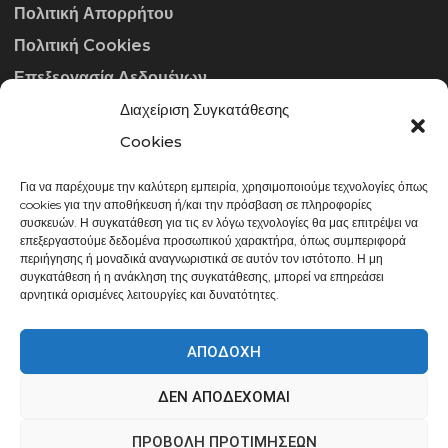
Πολιτική Απορρήτου
Πολιτική Cookies
Επεξεργασία Δεδομένων
Διαχείριση Συγκατάθεσης
ΣΤΟΙΧΕΊΑ ΕΠΙΚΟΙΝΩΝΊΑΣ
Cookies
Για να παρέχουμε την καλύτερη εμπειρία, χρησιμοποιούμε τεχνολογίες όπως
info@gowithraw.gr
cookies για την αποθήκευση ή/και την πρόσβαση σε πληροφορίες
συσκευών. Η συγκατάθεση για τις εν λόγω τεχνολογίες θα μας επιτρέψει να
24310 35062
επεξεργαστούμε δεδομένα προσωπικού χαρακτήρα, όπως συμπεριφορά
περιήγησης ή μοναδικά αναγνωριστικά σε αυτόν τον ιστότοπο. Η μη
Δευ. - Παρ. 08:00 - 20:00
συγκατάθεση ή η ανάκληση της συγκατάθεσης, μπορεί να επηρεάσει
αρνητικά ορισμένες λειτουργίες και δυνατότητες.
ΑΠΟΔΟΧΉ
ΔΕΝ ΑΠΟΔΈΧΟΜΑΙ
gowithraw.gr © 2020 | Powered by
Datech
ΠΡΟΒΟΛΉ ΠΡΟΤΙΜΉΣΕΩΝ