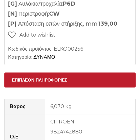
[G]
Αυλάκια/τροχαλία:
P6D
[N]
Περιστροφή:
CW
[P]
Απόσταση οπών στήριξης, mm:
139,00
Add to wishlist
Κωδικός προϊόντος:
ELKO00256
Κατηγορία:
ΔΥΝΑΜΟ
ΕΠΙΠΛΈΟΝ ΠΛΗΡΟΦΟΡΊΕΣ
Βάρος
6,070 kg
CITROËN
9824742880
O.E