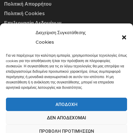
Πολιτική Απορρήτου
Πολιτική Cookies
Επεξεργασία Δεδομένων
Διαχείριση Συγκατάθεσης
ΣΤΟΙΧΕΊΑ ΕΠΙΚΟΙΝΩΝΊΑΣ
Cookies
Για να παρέχουμε την καλύτερη εμπειρία, χρησιμοποιούμε τεχνολογίες όπως
info@gowithraw.gr
cookies για την αποθήκευση ή/και την πρόσβαση σε πληροφορίες
συσκευών. Η συγκατάθεση για τις εν λόγω τεχνολογίες θα μας επιτρέψει να
24310 35062
επεξεργαστούμε δεδομένα προσωπικού χαρακτήρα, όπως συμπεριφορά
περιήγησης ή μοναδικά αναγνωριστικά σε αυτόν τον ιστότοπο. Η μη
Δευ. - Παρ. 08:00 - 20:00
συγκατάθεση ή η ανάκληση της συγκατάθεσης, μπορεί να επηρεάσει
αρνητικά ορισμένες λειτουργίες και δυνατότητες.
ΑΠΟΔΟΧΉ
ΔΕΝ ΑΠΟΔΈΧΟΜΑΙ
gowithraw.gr © 2020 | Powered by
Datech
ΠΡΟΒΟΛΉ ΠΡΟΤΙΜΉΣΕΩΝ