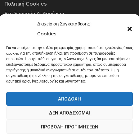
Πολιτική Cookies
Επεξεργασία Δεδομένων
Διαχείριση Συγκατάθεσης
ΣΤΟΙΧΕΊΑ ΕΠΙΚΟΙΝΩΝΊΑΣ
Cookies
Για να παρέχουμε την καλύτερη εμπειρία, χρησιμοποιούμε τεχνολογίες όπως
info@gowithraw.gr
cookies για την αποθήκευση ή/και την πρόσβαση σε πληροφορίες
συσκευών. Η συγκατάθεση για τις εν λόγω τεχνολογίες θα μας επιτρέψει να
24310 35062
επεξεργαστούμε δεδομένα προσωπικού χαρακτήρα, όπως συμπεριφορά
περιήγησης ή μοναδικά αναγνωριστικά σε αυτόν τον ιστότοπο. Η μη
Δευ. - Παρ. 08:00 - 20:00
συγκατάθεση ή η ανάκληση της συγκατάθεσης, μπορεί να επηρεάσει
αρνητικά ορισμένες λειτουργίες και δυνατότητες.
ΑΠΟΔΟΧΉ
ΔΕΝ ΑΠΟΔΈΧΟΜΑΙ
gowithraw.gr © 2020 | Powered by
Datech
ΠΡΟΒΟΛΉ ΠΡΟΤΙΜΉΣΕΩΝ