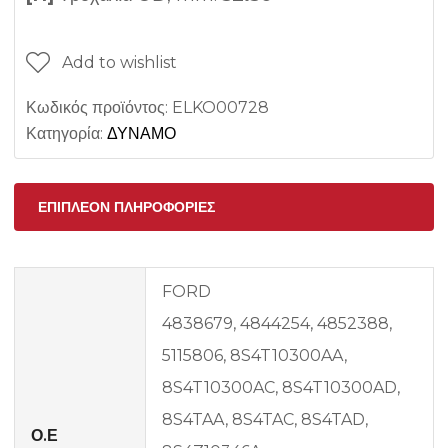
Add to wishlist
Κωδικός προϊόντος:
ELKO00728
Κατηγορία:
ΔΥΝΑΜΟ
ΕΠΙΠΛΈΟΝ ΠΛΗΡΟΦΟΡΊΕΣ
FORD
4838679, 4844254, 4852388,
5115806, 8S4T10300AA,
8S4T10300AC, 8S4T10300AD,
8S4TAA, 8S4TAC, 8S4TAD,
Ο.Ε