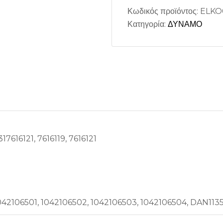
Κωδικός προϊόντος:
ELKO
Κατηγορία:
ΔΥΝΑΜΟ
317616121, 7616119, 7616121
042106501, 1042106502, 1042106503, 1042106504, DAN113