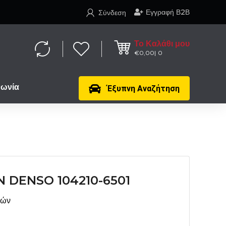
Εγγραφή Β2Β
Σύνδεση
Το Καλάθι μου
€
0,00
0
νωνία
Έξυπνη Αναζήτηση
 DENSO 104210-6501
μών