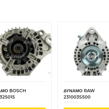
ΑΜΟ BOSCH
ΔΥΝΑΜΟ RAW
325015
231003S500