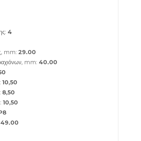
ης:
4
ας, mm:
29.00
βραχιόνων, mm:
40.00
50
:
10,50
:
8,50
:
10,50
P8
:
49.00