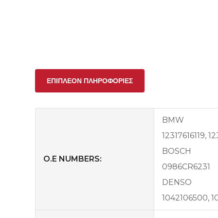
ΕΠΙΠΛΈΟΝ ΠΛΗΡΟΦΟΡΊΕΣ
BMW
12317616119, 12
BOSCH
O.E NUMBERS:
0986CR6231
DENSO
1042106500, 1