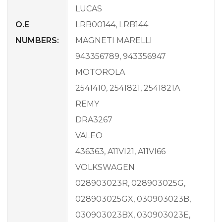
LUCAS
O.E
LRB00144, LRB144
NUMBERS:
MAGNETI MARELLI
943356789, 943356947
MOTOROLA
2541410, 2541821, 2541821A
REMY
DRA3267
VALEO
436363, A11VI21, A11VI66
VOLKSWAGEN
028903023R, 028903025G,
028903025GX, 030903023B,
030903023BX, 030903023E,