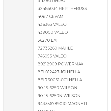
311280 RHIAG
32485034 HERTH+BUSS
4087 CEVAM
436363 VALEO
439000 VALEO
56270 EAI
72735260 MAHLE
746053 VALEO
89212909 POWERMAX
8EL012427-161 HELLA
8EL730031-001 HELLA
90-15-6250 WILSON
90-15-6250N WILSON
943356789010 MAGNETI