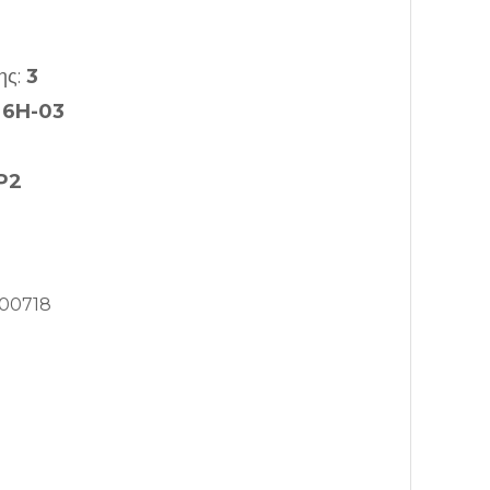
ης:
3
:
6H-03
P2
00718