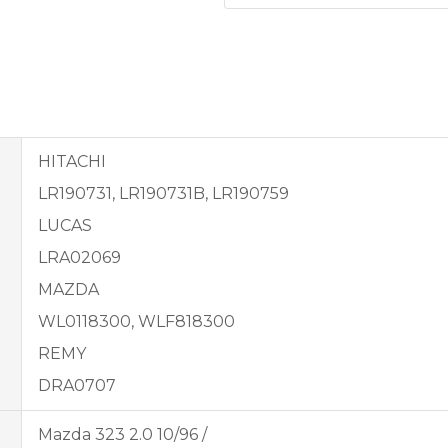
HITACHI
LR190731, LR190731B, LR190759
LUCAS
LRA02069
MAZDA
WL0118300, WLF818300
REMY
DRA0707
Mazda 323 2.0 10/96 /