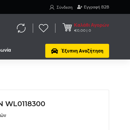
Εγγραφή Β2Β
Σύνδεση
Καλάθι Αγορών
€
0,00
0
νωνία
Έξυπνη Αναζήτηση
 WL0118300
μών