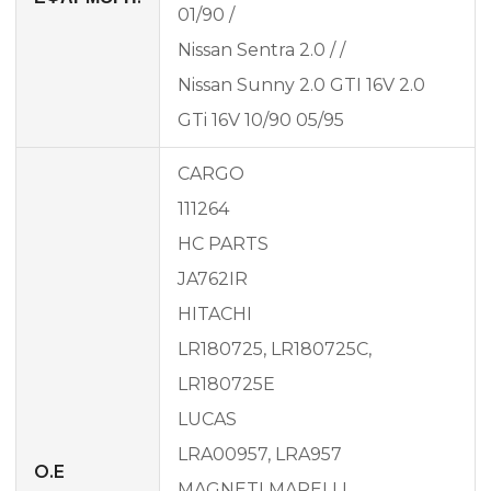
01/90 /
Nissan Sentra 2.0 / /
Nissan Sunny 2.0 GTI 16V 2.0
GTi 16V 10/90 05/95
CARGO
111264
HC PARTS
JA762IR
HITACHI
LR180725, LR180725C,
LR180725E
LUCAS
LRA00957, LRA957
O.E
MAGNETI MARELLI