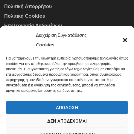
Πολιτική Απορρήτου
Πολιτική Cookies
Επεξεργασία Δεδομένων
Διαχείριση Συγκατάθεσης
ΣΤΟΙΧΕΊΑ ΕΠΙΚΟΙΝΩΝΊΑΣ
Cookies
Για να παρέχουμε την καλύτερη εμπειρία, χρησιμοποιούμε τεχνολογίες όπως
info@gowithraw.gr
cookies για την αποθήκευση ή/και την πρόσβαση σε πληροφορίες
συσκευών. Η συγκατάθεση για τις εν λόγω τεχνολογίες θα μας επιτρέψει να
24310 35062
επεξεργαστούμε δεδομένα προσωπικού χαρακτήρα, όπως συμπεριφορά
περιήγησης ή μοναδικά αναγνωριστικά σε αυτόν τον ιστότοπο. Η μη
Δευ. - Παρ. 08:00 - 20:00
συγκατάθεση ή η ανάκληση της συγκατάθεσης, μπορεί να επηρεάσει
αρνητικά ορισμένες λειτουργίες και δυνατότητες.
ΑΠΟΔΟΧΉ
ΔΕΝ ΑΠΟΔΈΧΟΜΑΙ
gowithraw.gr © 2020 | Powered by
Datech